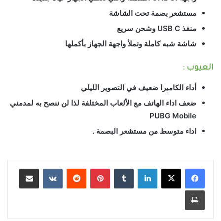
مستشعر بصمة تحت الشاشة
منفذ USB C وشحن سريع
شاشة شبه كاملة وتملأ واجهة الجهاز بأكملها
العيوب :
أداء الكاميرا ضعيف في التصوير الليلي
ضعف اداء الهاتف مع الألعاب المختلفة لذا لن ننصح به لمدمني
PUBG Mobile
اداء متوسط من مستشعر البصمة .
لينكدإن
بينتيريست
مشاركة عبر البريد
طباعة