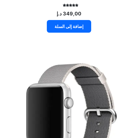
تم التقييم
349,00
د.إ
5.00
من 5
إضافة إلى السلة