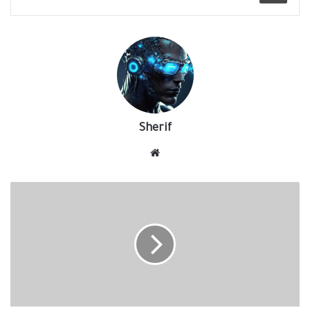
Sherif
موقع
الويب