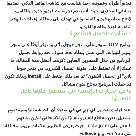
فيديو أطول، وعمودية -بما يتناسب مع شاشة الهاتف الذكي- يقدمها
منشئي المحتوى، حيث أنه يقدم تجربة بث فيديو جديدة بالكامل،
لإنتاج مقاطع فيديو كاملة، والتي تهدف إلى محاكاة إعدادات الهاتف
أثناء مشاهدة مقاطع الفيديو.
كيف أقوم بتحميل البرنامج ؟
برنامج
IGTV
متوفر على متجر جوجل بلاي ومتوفر أيضًا على متجر
ايتونز للهواتف التي تعمل بنظام ios، سوف تجد روابط تحميل
البرنامج من خلال المتجرين السابق ذكرهما أسفل هذة المقالة، ما
عليك إلا أن تضغط على أيقونة “تحميل للاندرويد من متجر جوجل
بلاي” او “تحميل للايفون” ثم بعد ذلك اضغط على install وبذلك تكون
قد حملت البرنامج بنجاح بدون مشاكل.
ما هي الخيارات الرئيسية التي ستحصل عليها داخل
التطبيق؟
عند قيامك بتحميل اي جي تي في ستجد أن الشاشة الرئيسية تقوم
بتشغيل بعض مقاطع الفيديو تلقائيًا من الاشخاص الذين تتابعهم
بالفعل على Instagram، حيث يعرض التطبيق علامات تبويب مختلفة
مثل For You، و Following.